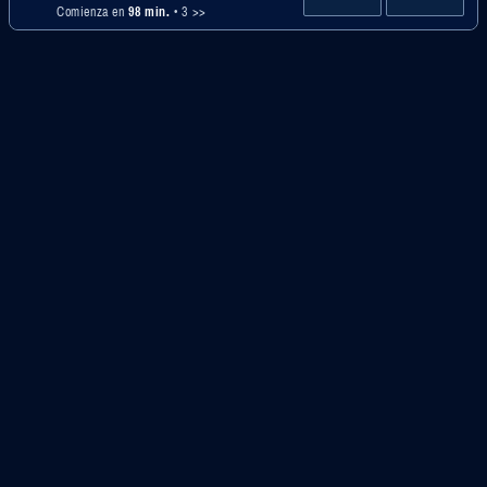
Comienza en
98 min.
• 3 >>