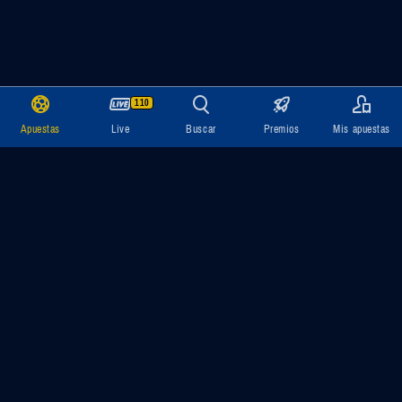
110
Apuestas
Live
Buscar
Premios
Mis apuestas
Boleto de apuestas
Ganancia máx. (neta)
Cantidad
0,00 €
1
2
3
4
5
6
7
8
9
OK
0
,
APUESTAS DE TENIS: PRONÓSTICOS
ONLINE Y ESTRATEGIAS EN ADMIRALBET