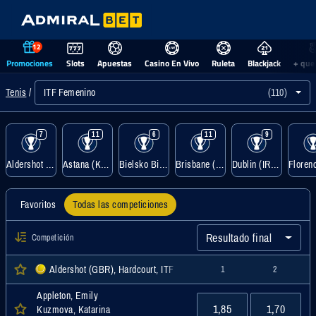
12
Promociones
Slots
Apuestas
Casino En Vivo
Ruleta
Blackjack
+ que
ITF Femenino
(110)
Tenis
7
11
6
11
9
Aldershot (GBR), Hardcourt
Astana (KAZ), Hardcourt
Bielsko Biala (POL), Clay
Brisbane (AUS), Hardcourt
Dublin (IRL), Carpet
Favoritos
Todas las competiciones
Resultado final
Competición
Aldershot (GBR), Hardcourt, ITF Femenino
1
2
Appleton, Emily
1,85
1,70
Kuzmova, Katarina