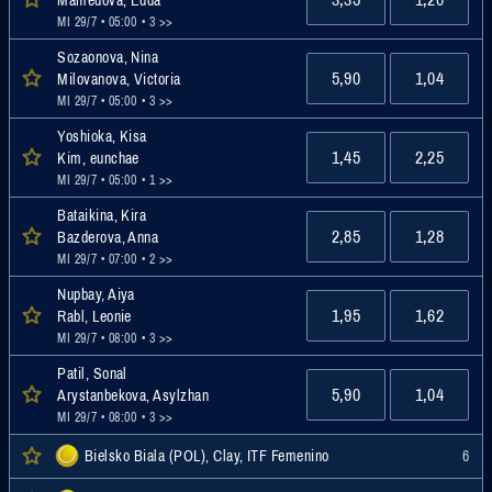
MI 29/7 • 05:00
• 3 >>
Sozaonova, Nina
5,90
1,04
Milovanova, Victoria
MI 29/7 • 05:00
• 3 >>
Yoshioka, Kisa
1,45
2,25
Kim, eunchae
MI 29/7 • 05:00
• 1 >>
Bataikina, Kira
2,85
1,28
Bazderova, Anna
MI 29/7 • 07:00
• 2 >>
Nupbay, Aiya
1,95
1,62
Rabl, Leonie
MI 29/7 • 08:00
• 3 >>
Patil, Sonal
5,90
1,04
Arystanbekova, Asylzhan
MI 29/7 • 08:00
• 3 >>
Bielsko Biala (POL), Clay, ITF Femenino
6