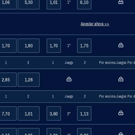
1,06
5,30
1,01
6,10
1°
Apostar ahora >>
1,70
1,80
1,70
1,75
1°
3 >>
, Clay, ITF Femenino
1
2
1
Juego
2
Por encima
Juegos
Por 
a
2,85
1,28
t, ITF Femenino
1
2
1
Juego
2
Por encima
Juegos
Por 
7,70
1,01
3,60
1,13
2°
la