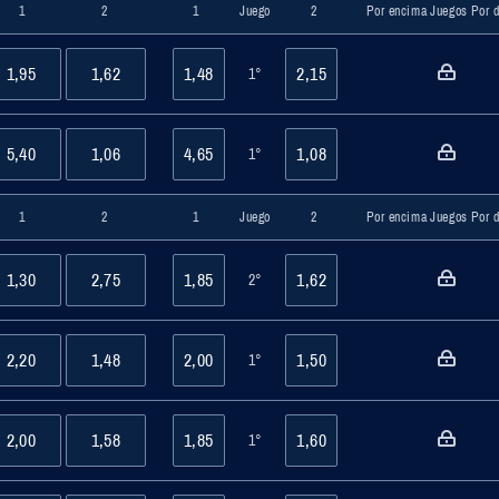
lomas (ESP), Clay, ITF Femenino
1
2
1
Juego
2
Por encima
Juegos
Por 
1,95
1,62
1,48
2,15
1°
ea
5,40
1,06
4,65
1,08
1°
lay, ITF Femenino
1
2
1
Juego
2
Por encima
Juegos
Por 
1,30
2,75
1,85
1,62
2°
2,20
1,48
2,00
1,50
1°
 3 >>
2,00
1,58
1,85
1,60
1°
 3 >>
ohanna