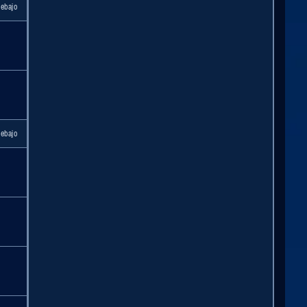
debajo
debajo