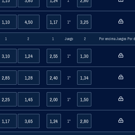
1,15
3,85
1,24
2,80
1°
3 >>
1,10
4,50
1,17
3,25
1°
 3 >>
rdcourt, ITF Femenino
1
2
1
Juego
2
Por encima
Juegos
Por 
3,10
1,24
2,55
1,30
1°
a
 3 >>
2,85
1,28
2,40
1,34
1°
rina
 3 >>
2,25
1,45
2,00
1,50
1°
1,17
3,65
1,24
2,80
1°