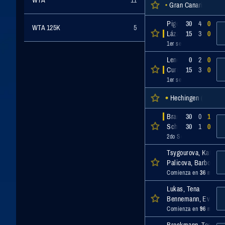
WTA
11
Gran Canaria-Maspa
Pigossi, Laura
30
4
0
WTA 125K
5
Lázaro García, Andr
15
3
0
1er set
• 10 >>
Lene, Emma
0
2
0
Curmi, Francesca
15
3
0
1er set
• 9 >>
Hechingen (GER), C
Brancaccio, Nuria
30
0
1
Schunk, Nastasja
30
1
0
2do Set
• 8 >>
Tsygourova, Katerina
Palicova, Barbora
Comienza en
36 min.
•
Lukas, Tena
Bennemann, Eva
Comienza en
96 min.
•
Brockmann, Tessa J