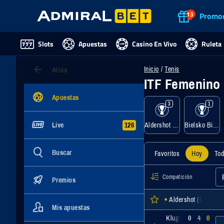
13
Promo
Slots
Apuestas
Casino En Vivo
Ruleta
Inicio
Tenis
Atrás
ITF Femenino
Apuestas
3
1
126
Aldershot (GBR), Hardcourt
Bielsko Biala (POL), Clay
Live
Buscar
Favoritos
Hoy
Tod
Competición
Premios
Aldershot (GBR), H
Mis apuestas
Klugman, Hannah
0
4
0