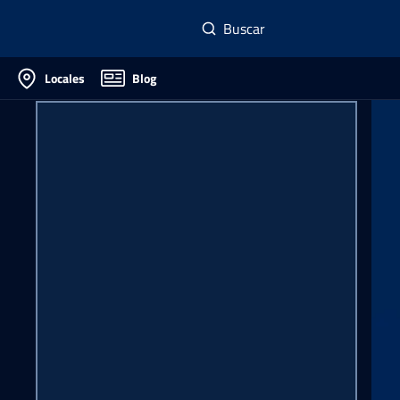
Buscar
Locales
Blog
Ganancia máx. (neta)
Cantidad
0,00 €
1
2
3
4
5
6
7
8
9
OK
0
,