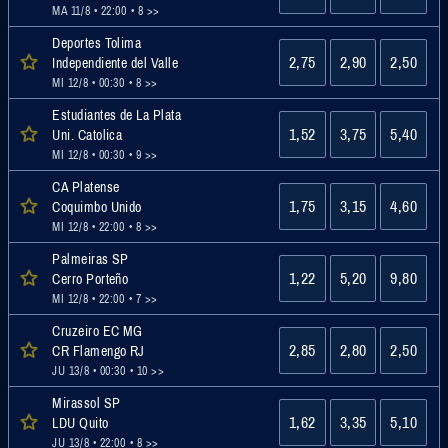
MA 11/8 • 22:00
• 8 >>
Deportes Tolima
2,75
2,90
2,50
Independiente del Valle
MI 12/8 • 00:30
• 8 >>
Estudiantes de La Plata
1,52
3,75
5,40
Uni. Catolica
MI 12/8 • 00:30
• 9 >>
CA Platense
1,75
3,15
4,60
Coquimbo Unido
MI 12/8 • 22:00
• 8 >>
Palmeiras SP
1,22
5,20
9,80
Cerro Porteño
MI 12/8 • 22:00
• 7 >>
Cruzeiro EC MG
2,85
2,80
2,50
CR Flamengo RJ
JU 13/8 • 00:30
• 10 >>
Mirassol SP
1,62
3,35
5,10
LDU Quito
JU 13/8 • 22:00
• 8 >>