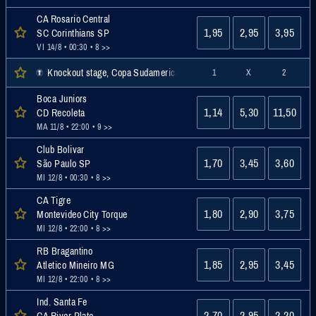
CA Rosario Central
1,95
2,95
3,95
SC Corinthians SP
VI 14/8 • 00:30
• 8 >>
Knockout stage, Copa Sudamericana, Internacional
1
X
2
Boca Juniors
1,14
5,30
11,50
CD Recoleta
MA 11/8 • 22:00
• 9 >>
Club Bolivar
1,70
3,45
3,60
São Paulo SP
MI 12/8 • 00:30
• 8 >>
CA Tigre
1,80
2,90
3,75
Montevideo City Torque
MI 12/8 • 22:00
• 8 >>
RB Bragantino
1,85
2,95
3,45
Atletico Mineiro MG
MI 12/8 • 22:00
• 8 >>
Ind. Santa Fe
2,70
2,95
2,20
CA River Plate