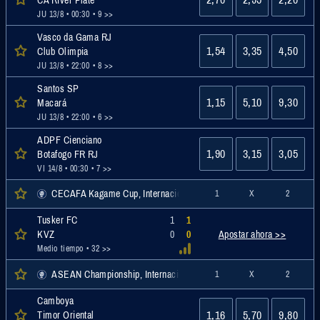
JU 13/8 • 00:30
• 9 >>
Vasco da Gama RJ
1,54
3,35
4,50
Club Olimpia
JU 13/8 • 22:00
• 8 >>
Santos SP
1,15
5,10
9,30
Macará
JU 13/8 • 22:00
• 6 >>
ADPF Cienciano
1,90
3,15
3,05
Botafogo FR RJ
VI 14/8 • 00:30
• 7 >>
CECAFA Kagame Cup, Internacional
1
X
2
Tusker FC
1
1
Apostar ahora >>
KVZ
0
0
Medio tiempo
• 32 >>
ASEAN Championship, Internacional
1
X
2
Camboya
1,16
5,70
9,80
Timor Oriental