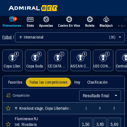
13
Promociones
Slots
Apuestas
Casino En Vivo
Ruleta
Blackjack
+ que
Internacional
(36)
Fútbol
8
8
1
4
2
Copa Liber.
Copa Suda.
CECAFA Kagame Cup
ASEAN Championship
U20 CONCACAF
Favoritos
Todas las competiciones
Hoy
Clasificación
Resultado final
Competición
Knockout stage, Copa Libertadores, Internacional
1
X
2
Fluminense RJ
1,50
3,85
5,60
Ind. Rivadavia