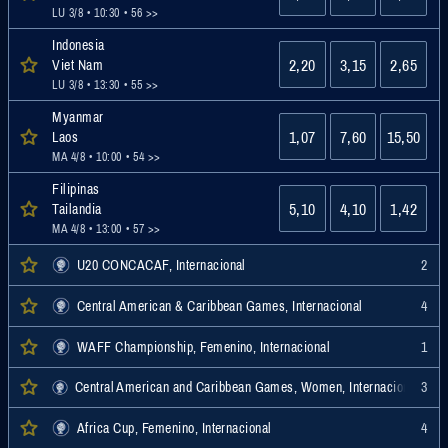
LU 3/8 • 10:30
• 56 >>
Indonesia
2,20
3,15
2,65
Viet Nam
LU 3/8 • 13:30
• 55 >>
Myanmar
1,07
7,60
15,50
Laos
MA 4/8 • 10:00
• 54 >>
Filipinas
5,10
4,10
1,42
Tailandia
MA 4/8 • 13:00
• 57 >>
U20 CONCACAF, Internacional
2
Central American & Caribbean Games, Internacional
4
WAFF Championship, Femenino, Internacional
1
Central American and Caribbean Games, Women, Internacional
3
Africa Cup, Femenino, Internacional
4