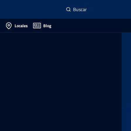
Buscar
Locales
Blog