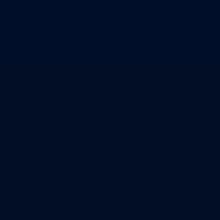
soporte@admiralbet.es