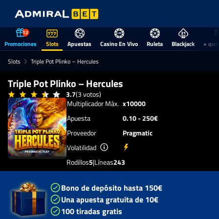
12
Promociones
Slots
Apuestas
Casino En Vivo
Ruleta
Blackjack
+ que
Slots
Triple Pot Plinko – Hercules
Triple Pot Plinko – Hercules
3.7
(3 votos)
Multiplicador Máx.
x10000
Apuesta
0.10 - 250€
Proveedor
Pragmatic
Volatilidad
Rodillos
5
|
Líneas
243
Bono de depósito hasta 150€
Una apuesta gratuita de 10€
100 tiradas gratis