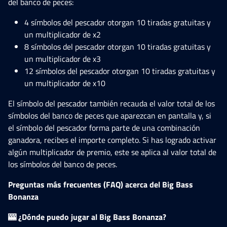
del banco de peces:
4 símbolos del pescador otorgan 10 tiradas gratuitas y
un multiplicador de x2
8 símbolos del pescador otorgan 10 tiradas gratuitas y
un multiplicador de x3
12 símbolos del pescador otorgan 10 tiradas gratuitas y
un multiplicador de x10
El símbolo del pescador también recauda el valor total de los
símbolos del banco de peces que aparezcan en pantalla y, si
el símbolo del pescador forma parte de una combinación
ganadora, recibes el importe completo. Si has logrado activar
algún multiplicador de premio, este se aplica al valor total de
los símbolos del banco de peces.
Preguntas más frecuentes (FAQ) acerca del Big Bass
Bonanza
🎰 ¿Dónde puedo jugar al Big Bass Bonanza?