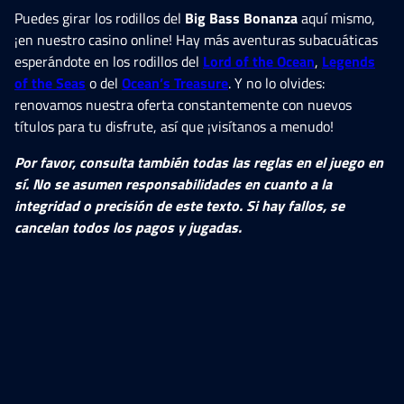
Puedes girar los rodillos del
Big Bass Bonanza
aquí mismo,
¡en nuestro casino online! Hay más aventuras subacuáticas
esperándote en los rodillos del
Lord of the Ocean
,
Legends
of the Seas
o del
Ocean’s Treasure
. Y no lo olvides:
renovamos nuestra oferta constantemente con nuevos
títulos para tu disfrute, así que ¡visítanos a menudo!
Por favor, consulta también todas las reglas en el juego en
sí. No se asumen responsabilidades en cuanto a la
integridad o precisión de este texto. Si hay fallos, se
cancelan todos los pagos y jugadas.