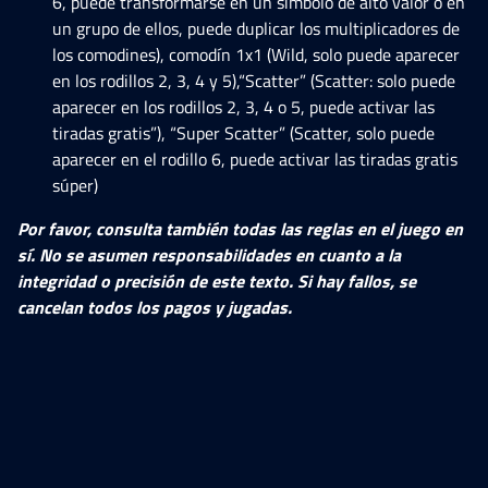
6, puede transformarse en un símbolo de alto valor o en
un grupo de ellos, puede duplicar los multiplicadores de
los comodines), comodín 1x1 (Wild, solo puede aparecer
en los rodillos 2, 3, 4 y 5),“Scatter” (Scatter: solo puede
aparecer en los rodillos 2, 3, 4 o 5, puede activar las
tiradas gratis”), “Super Scatter” (Scatter, solo puede
aparecer en el rodillo 6, puede activar las tiradas gratis
súper)
Por favor, consulta también todas las reglas en el juego en
sí. No se asumen responsabilidades en cuanto a la
integridad o precisión de este texto. Si hay fallos, se
cancelan todos los pagos y jugadas.