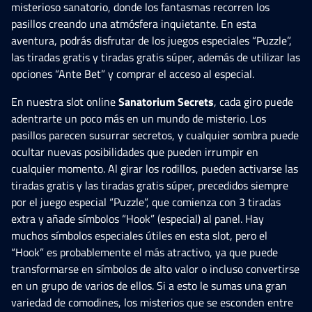
misterioso sanatorio, donde los fantasmas recorren los
pasillos creando una atmósfera inquietante. En esta
aventura, podrás disfrutar de los juegos especiales “Puzzle”,
las tiradas gratis y tiradas gratis súper, además de utilizar las
opciones “Ante Bet” y comprar el acceso al especial.
En nuestra slot online
Sanatorium Secrets
, cada giro puede
adentrarte un poco más en un mundo de misterio. Los
pasillos parecen susurrar secretos, y cualquier sombra puede
ocultar nuevas posibilidades que pueden irrumpir en
cualquier momento. Al girar los rodillos, pueden activarse las
tiradas gratis y las tiradas gratis súper, precedidos siempre
por el juego especial “Puzzle”, que comienza con 3 tiradas
extra y añade símbolos “Hook” (especial) al panel. Hay
muchos símbolos especiales útiles en esta slot, pero el
“Hook” es probablemente el más atractivo, ya que puede
transformarse en símbolos de alto valor o incluso convertirse
en un grupo de varios de ellos. Si a esto le sumas una gran
variedad de comodines, los misterios que se esconden entre