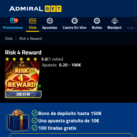
12
Promociones
Slots
Apuestas
Casino En Vivo
Ruleta
Blackjack
+ que
Slots
Risk 4 Reward
Risk 4 Reward
5.0
(1 votos)
Apuesta
0.20 - 100€
200.074€
Bono de depósito hasta 150€
Una apuesta gratuita de 10€
100 tiradas gratis