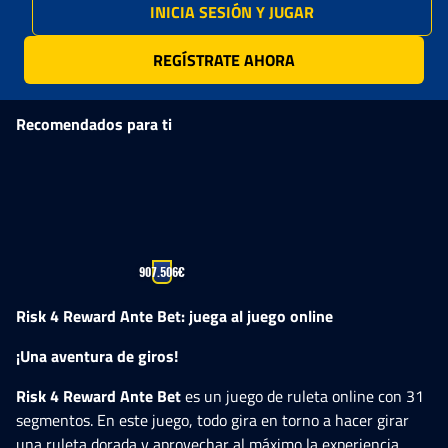
INICIA SESIÓN Y JUGAR
REGÍSTRATE AHORA
Recomendados para ti
907.506€
HOT
HOT
HOT
HO
Risk 4 Reward Ante Bet: juega al juego online
¡Una aventura de giros!
Risk 4 Reward Ante Bet
es un juego de ruleta online con 31
segmentos. En este juego, todo gira en torno a hacer girar
una ruleta dorada y aprovechar al máximo la experiencia