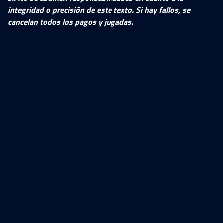
integridad o precisión de este texto. Si hay fallos, se
cancelan todos los pagos y jugadas.