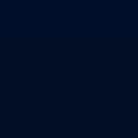
CONTÁCTANOS VÍA CHAT