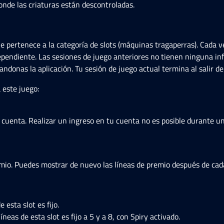
onde las criaturas están descontroladas.
 pertenece a la categoría de slots (máquinas tragaperras). Cada ve
endiente. Las sesiones de juego anteriores no tienen ninguna influ
donas la aplicación. Tu sesión de juego actual termina al salir de 
 este juego:
tu cuenta. Realizar un ingreso en tu cuenta no es posible durante u
emio. Puedes mostrar de nuevo las líneas de premio después de cad
 esta slot es fijo.
íneas de esta slot es fijo a 5 y a 8, con Spiry activado.