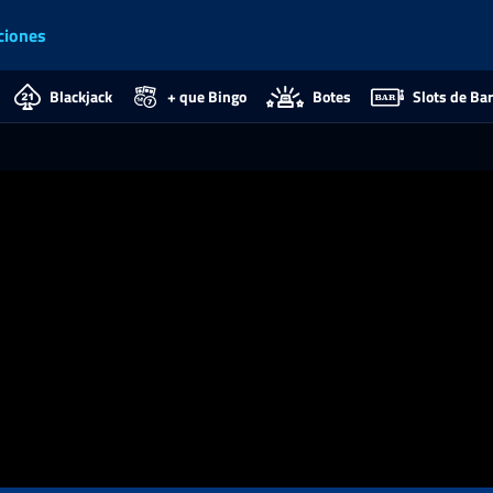
ciones
Blackjack
+ que Bingo
Botes
Slots de Bar