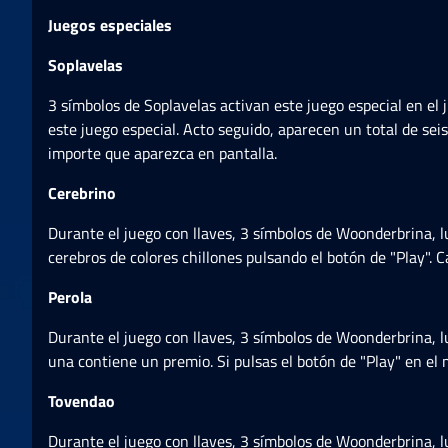
Juegos especiales
Soplavelas
3 símbolos de Soplavelas activan este juego especial en el
este juego especial. Acto seguido, aparecen un total de sei
importe que aparezca en pantalla.
Cerebrino
Durante el juego con llaves, 3 símbolos de Woonderbrina, l
cerebros de colores chillones pulsando el botón de "Play". 
Perola
Durante el juego con llaves, 3 símbolos de Woonderbrina, lu
una contiene un premio. Si pulsas el botón de "Play" en el m
Tovendao
Durante el juego con llaves, 3 símbolos de Woonderbrina, l