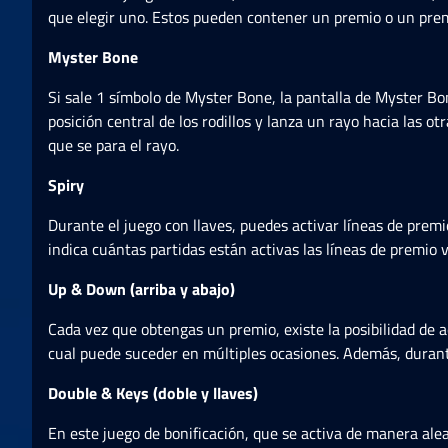
que elegir uno. Estos pueden contener un premio o un premi
Myster Bone
Si sale 1 símbolo de Myster Bone, la pantalla de Myster Bon
posición central de los rodillos y lanza un rayo hacia las o
que se para el rayo.
Spiry
Durante el juego con llaves, puedes activar líneas de pre
indica cuántas partidas están activas las líneas de premio v
Up & Down (arriba y abajo)
Cada vez que obtengas un premio, existe la posibilidad de a
cual puede suceder en múltiples ocasiones. Además, durante
Double & Keys (doble y llaves)
En este juego de bonificación, que se activa de manera alea