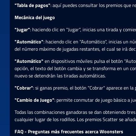
"Tabla de pagos"
: aquí puedes consultar los premios que r
Mecánica del juego
"Jugar"
: haciendo clic en "Jugar", inicias una tirada y com
"Automático"
: haciendo clic en "Automático", inicias un 
del número máximo de jugadas restantes, el cual se irá de
"Automático"
en dispositivos móviles: pulsa el botón "Auto
opción, el texto del botón cambia y se transforma en un co
nuevo se detendrán las tiradas automáticas.
"Cobrar"
: si ganas premio, el botón "Cobrar" aparece en la 
"Cambio de Juego"
: permite conmutar de juego básico a jueg
Todas las combinaciones ganadoras se dan obteniendo tres f
cualquier lugar de los rodillos. Los premios Scatter se añad
FAQ - Preguntas más frecuentes acerca Woonsters