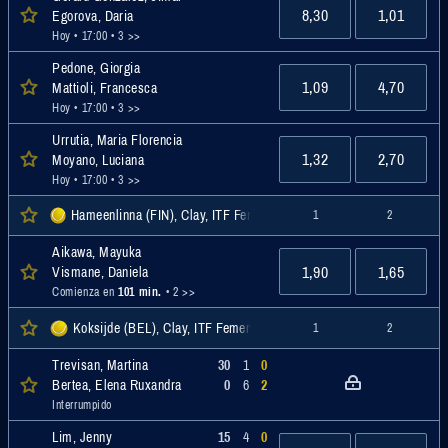
8,30
1,01
Egorova, Daria
Hoy • 17:00
• 3 >>
Pedone, Giorgia
1,09
4,70
Mattioli, Francesca
Hoy • 17:00
• 3 >>
Urrutia, Maria Florencia
1,32
2,70
Moyano, Luciana
Hoy • 17:00
• 3 >>
Hameenlinna (FIN), Clay, ITF Femenino
1
2
Aikawa, Mayuka
1,90
1,65
Vismane, Daniela
Comienza en
101 min.
• 2 >>
Koksijde (BEL), Clay, ITF Femenino
1
2
Trevisan, Martina
30
1
0
Bertea, Elena Ruxandra
0
6
2
Interrumpido
Lim, Jenny
15
4
0