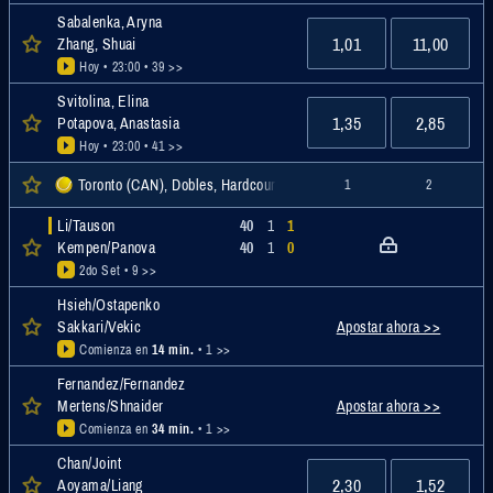
Sabalenka, Aryna
1,01
11,00
Zhang, Shuai
Hoy • 23:00
• 39 >>
Svitolina, Elina
1,35
2,85
Potapova, Anastasia
Hoy • 23:00
• 41 >>
Toronto (CAN), Dobles, Hardcourt, WTA
1
2
Li/Tauson
40
1
1
Kempen/Panova
40
1
0
2do Set
• 9 >>
Hsieh/Ostapenko
Apostar ahora >>
Sakkari/Vekic
Comienza en
14 min.
• 1 >>
Fernandez/Fernandez
Apostar ahora >>
Mertens/Shnaider
Comienza en
34 min.
• 1 >>
Chan/Joint
2,30
1,52
Aoyama/Liang