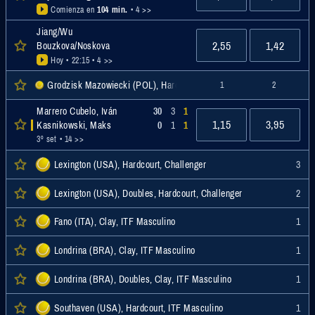
Comienza en
104 min.
• 4 >>
Jiang/Wu
2,55
1,42
Bouzkova/Noskova
Hoy • 22:15
• 4 >>
Grodzisk Mazowiecki (POL), Hardcourt, Challenger
1
2
Marrero Cubelo, Iván
30
3
1
1,15
3,95
Kasnikowski, Maks
0
1
1
3º set
• 14 >>
Lexington (USA), Hardcourt, Challenger
3
Lexington (USA), Doubles, Hardcourt, Challenger
2
Fano (ITA), Clay, ITF Masculino
1
Londrina (BRA), Clay, ITF Masculino
1
Londrina (BRA), Doubles, Clay, ITF Masculino
1
Southaven (USA), Hardcourt, ITF Masculino
1