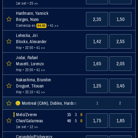
1er set
• 25 >>
Hanfmann, Yannick
2,35
1,50
Borges, Nuno
Comienza en
• 41 >>
04:43
Lehecka, Jiri
1,42
2,55
Blockx, Alexander
Hoy • 22:00
• 41 >>
Jodar, Rafael
1,65
2,05
Musetti, Lorenzo
Hoy • 23:00
• 41 >>
Nakashima, Brandon
1,25
3,45
Droguet, Titouan
Hoy • 23:10
• 41 >>
Montreal (CAN), Dobles, Hardcourt, ATP
1
2
Melo/Zverev
15
3
0
1,75
1,85
Chan/Galarneau
40
5
0
1er set
• 12 >>
Cerundolo/Etcheverry