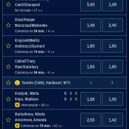
5,90
1,08
Cash/Glasspool
No Iniciado
• 17 >>
Draxl/Harper
1,48
2,40
Marozsan/Medvedev
Comienza en
24 min.
• 4 >>
Krajicek/Mektic
1,80
1,85
Andreozzi/Guinard
Comienza en
74 min.
• 4 >>
Cabral/Tracy
1,85
1,80
Ram/Salisbury
Comienza en
94 min.
• 4 >>
Toronto (CAN), Hardcourt, WTA
1
2
Kostyuk, Marta
0
0
0
1,68
1,95
Keys, Madison
0
0
0
Interrumpido
• 28 >>
Bartunkova, Nikola
2,55
1,42
Anisimova, Amanda
Comienza en
79 min.
• 41 >>