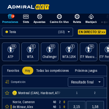
13
Promociones
Slots
Apuestas
Casino En Vivo
Ruleta
Blackjack
+ que
Tenis
(153)
EN DIRECTO 12 >>
28
21
22
2
36
ATP
WTA
Challenger
WTA 125K
ITF Masculino
Favoritos
Hoy
Todas las competiciones
Próximos juegos
Resultado final
Competición
Montreal (CAN), Hardcourt, ATP
1
2
Norrie, Cameron
40
2
0
2,15
1,58
de Minaur, Alex
40
1
0