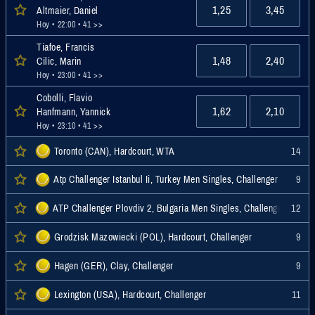
1,25
3,45
Altmaier, Daniel
Hoy • 22:00
• 41 >>
Tiafoe, Francis
1,48
2,40
Cilic, Marin
Hoy • 23:00
• 41 >>
Cobolli, Flavio
1,62
2,10
Hanfmann, Yannick
Hoy • 23:10
• 41 >>
Toronto (CAN), Hardcourt, WTA
14
Atp Challenger Istanbul Ii, Turkey Men Singles, Challenger
9
ATP Challenger Plovdiv 2, Bulgaria Men Singles, Challenger
12
Grodzisk Mazowiecki (POL), Hardcourt, Challenger
9
Hagen (GER), Clay, Challenger
9
Lexington (USA), Hardcourt, Challenger
11