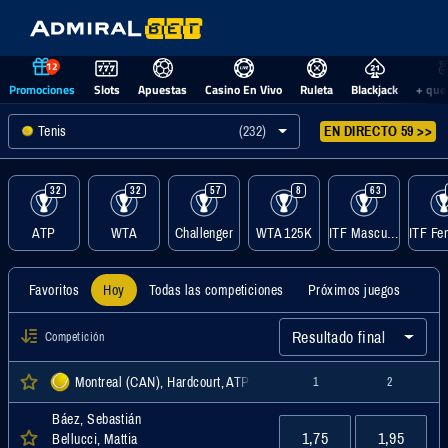
12
Promociones
Slots
Apuestas
Casino En Vivo
Ruleta
Blackjack
+ que
Tenis
(232)
EN DIRECTO 59 >>
32
32
57
8
63
ATP
WTA
Challenger
WTA 125K
ITF Masculino
Favoritos
Hoy
Todas las competiciones
Próximos juegos
Resultado final
Competición
Montreal (CAN), Hardcourt, ATP
1
2
Báez, Sebastián
1,75
1,95
Bellucci, Mattia