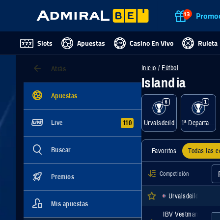
13
Promo
Slots
Apuestas
Casino En Vivo
Ruleta
Inicio
Fútbol
Atrás
Islandia
Apuestas
6
1
110
Urvalsdeild
1ª Departamento
Live
Buscar
Favoritos
Todas las c
Competición
Premios
Urvalsdeild, Island
Mis apuestas
IBV Vestmannaeyjar