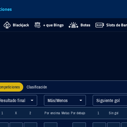
ciones
Blackjack
+ que Bingo
Botes
Slots de Bar
ompeticiones
Clasificación
Resultado final
Más/Menos
Siguiente gol
ia
1
X
2
Por encima
Metas
Por debajo
1
Sin gol