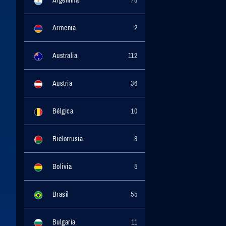
Argentina
78
Armenia
2
Australia
112
Austria
36
Bélgica
10
Bielorrusia
8
Bolivia
5
Brasil
55
Bulgaria
11