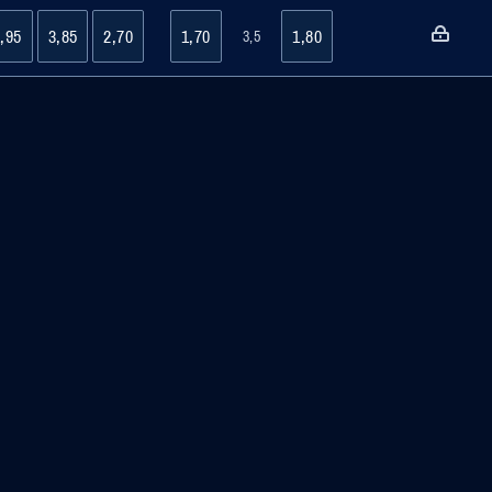
,95
3,85
2,70
1,70
1,80
3,5