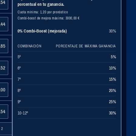
,54
porcentual en tu ganancia.
Cuota mínima: 1,20 por pronóstico
Combi-boost de mejora máxima: 3000,00 €
,44
0% Combi-Boost (mejorada)
30%
,85
COMBINACIÓN
PORCENTAJE DE MÁXIMA GANANCIA
5º
5%
,52
6º
10%
7º
15%
,00
8º
20%
9º
25%
,54
10-12º
30%
2