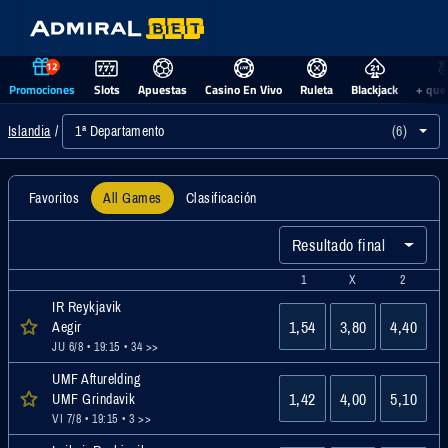
12
Promociones
Slots
Apuestas
Casino En Vivo
Ruleta
Blackjack
+ que
1ª Departamento
(6)
Islandia
Favoritos
All Games
Clasificación
Resultado final
1
X
2
IR Reykjavik
1,54
3,80
4,40
Aegir
JU 6/8 • 19:15
• 34 >>
UMF Afturelding
1,42
4,00
5,10
UMF Grindavik
VI 7/8 • 19:15
• 3 >>