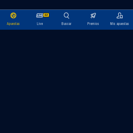
32
Apuestas
Live
Buscar
Premios
Mis apuestas
Boleto de apuestas
Ganancia máx. (neta)
Cantidad
0,00 €
1
2
3
4
5
6
7
8
9
OK
0
,
APUESTAS DE FÚTBOL Y CUOTAS ONLINE
EN ADMIRALBET
El deporte rey es nuestra gran pasión. Entra en la sección de
apuestas
de
AdmiralBet
y saca partido de miles de cuotas online de
fútbol
a todas horas. Es una alternativa apasionante a nuestras