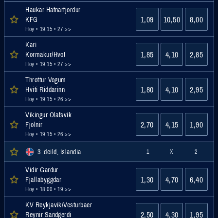
Haukar Hafnarfjordur
1,09
10,50
8,00
KFG
Hoy • 19:15
• 27 >>
Kari
1,85
4,10
2,85
Kormakur/Hvot
Hoy • 19:15
• 27 >>
Throttur Vogum
1,80
4,10
2,95
Hviti Riddarinn
Hoy • 19:15
• 26 >>
Vikingur Olafsvik
2,70
4,15
1,90
Fjolnir
Hoy • 19:15
• 26 >>
3. deild, Islandia
1
X
2
Vidir Gardur
1,30
4,70
6,40
Fjallabyggdar
Hoy • 18:00
• 19 >>
KV Reykjavik/Vesturbaer
2,50
4,30
1,95
Reynir Sandgerdi