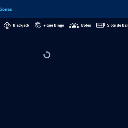
ciones
Blackjack
+ que Bingo
Botes
Slots de Bar