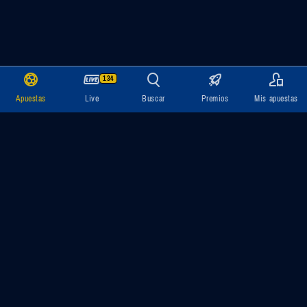
134
Apuestas
Live
Buscar
Premios
Mis apuestas
Boleto de apuestas
Ganancia máx. (neta)
Cantidad
0,00 €
1
2
3
4
5
6
7
8
9
OK
0
,
TU CASA DE APUESTAS EN ESPAÑA
En AdmiralBet, nos enorgullece ser tu destino de confianza para