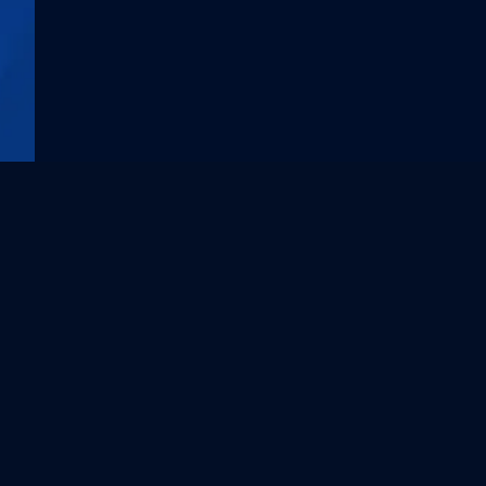
CONTÁCTANOS VÍA CHAT