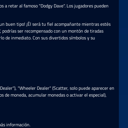
rios a retar al famoso "Dodgy Dave". Los jugadores pueden
un buen tipo! ¡Él será tu fiel acompañante mientras estés
r", podrías ser recompensado con un montón de tiradas
rlo de inmediato. Con sus divertidos símbolos y su
ealer"), "Wheeler Dealer" (Scatter, solo puede aparecer en
ios de moneda, acumular monedas o activar el especial),
más información.