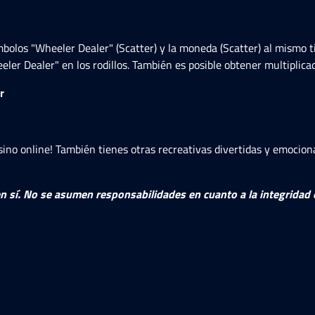
bolos "Wheeler Dealer" (Scatter) y la moneda (Scatter) al mismo ti
er Dealer" en los rodillos. También es posible obtener multiplicad
r
ino online! También tienes otras recreativas divertidas y emocion
en sí. No se asumen responsabilidades en cuanto a la integridad o