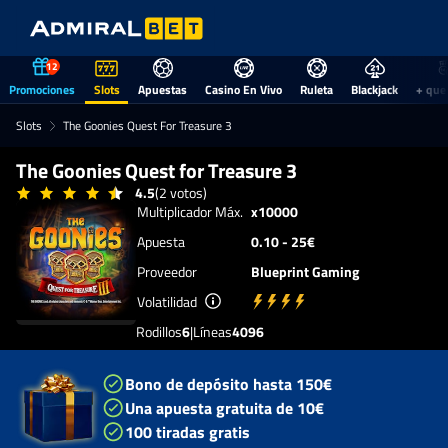
12
Promociones
Slots
Apuestas
Casino En Vivo
Ruleta
Blackjack
+ que
Slots
The Goonies Quest For Treasure 3
The Goonies Quest for Treasure 3
4.5
(2 votos)
Multiplicador Máx.
x10000
Apuesta
0.10 - 25€
Proveedor
Blueprint Gaming
Volatilidad
Rodillos
6
|
Líneas
4096
Bono de depósito hasta 150€
Una apuesta gratuita de 10€
100 tiradas gratis