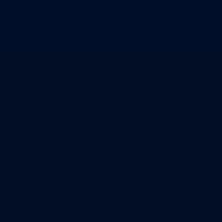
CONTÁCTANOS VÍA CHAT