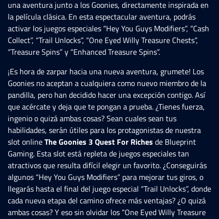
una aventura junto a los Goonies, directamente inspirada en
la película clásica. En esta espectacular aventura, podrás
activar los juegos especiales “Hey You Guys Modifiers”, “Cash
Collect”, “Trail Unlocks”, “One Eyed Willy Treasure Chests”,
“Treasure Spins” y “Enhanced Treasure Spins”.
¡Es hora de zarpar hacia una nueva aventura, grumete! Los
Goonies no aceptan a cualquiera como nuevo miembro de la
pandilla, pero han decidido hacer una excepción contigo. Así
que acércate y deja que te pongan a prueba. ¿Tienes fuerza,
ingenio o quizá ambas cosas? Sean cuales sean tus
habilidades, serán útiles para los protagonistas de nuestra
slot online
The Goonies 3 Quest For Riches
de Blueprint
Gaming. Esta slot está repleta de juegos especiales tan
atractivos que resulta difícil elegir un favorito. ¿Conseguirás
algunos “Hey You Guys Modifiers” para mejorar tus giros, o
llegarás hasta el final del juego especial “Trail Unlocks”, donde
cada nueva etapa del camino ofrece más ventajas? ¿O quizá
ambas cosas? Y eso sin olvidar los “One Eyed Willy Treasure