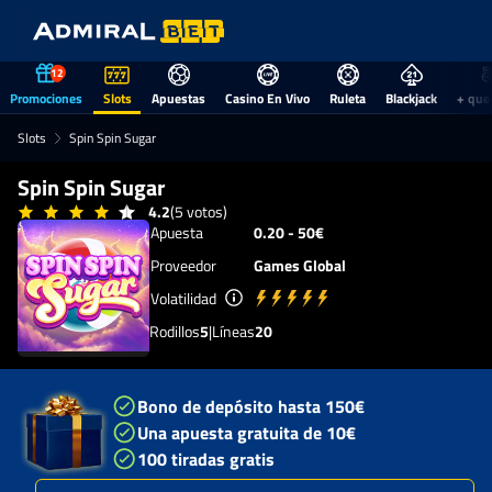
12
Promociones
Slots
Apuestas
Casino En Vivo
Ruleta
Blackjack
+ que
Slots
Spin Spin Sugar
Spin Spin Sugar
4.2
(5 votos)
Apuesta
0.20 - 50€
Proveedor
Games Global
Volatilidad
Rodillos
5
|
Líneas
20
Bono de depósito hasta 150€
Una apuesta gratuita de 10€
100 tiradas gratis