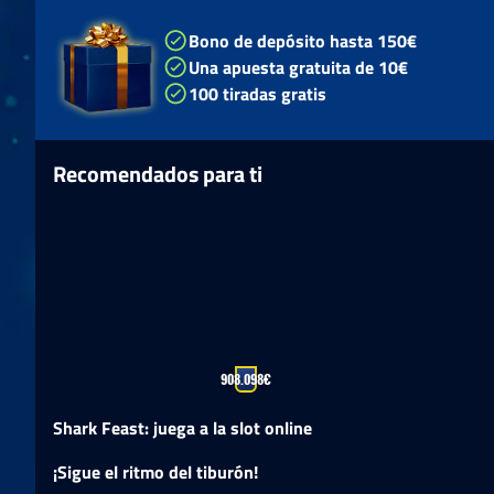
Bono de depósito hasta 150€
Una apuesta gratuita de 10€
100 tiradas gratis
Recomendados para ti
908.098€
HOT
HOT
HOT
Shark Feast: juega a la slot online
¡Sigue el ritmo del tiburón!