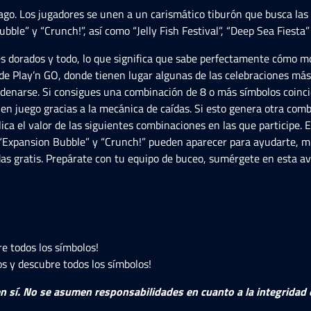
e pago. Los jugadores se unen a un carismático tiburón que busca l
bble” y “Crunch!”, así como “Jelly Fish Festival”, “Deep Sea Fiesta”
es dorados y todo, lo que significa que sabe perfectamente cómo mo
de Play’n GO, donde tienen lugar algunas de las celebraciones más
enarse. Si consigues una combinación de 8 o más símbolos coincide
n juego gracias a la mecánica de caídas. Si esto genera otra combi
ca el valor de las siguientes combinaciones en las que participe.
 “Expansion Bubble” y “Crunch!” pueden aparecer para ayudarte, mie
iradas gratis. Prepárate con tu equipo de buceo, sumérgete en esta a
bre todos los símbolos!
gos y descubre todos los símbolos!
en sí. No se asumen responsabilidades en cuanto a la integridad o