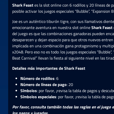
Shark Feast
es la slot online con 6 rodillos y 20 líneas d
posible activar los juegos especiales “Bubble”, “Expansion Bu
Joe es un auténtico tiburón tigre, con sus llamativos dient
emocionante aventura en nuestra slot online
Shark Feast
del juego es que las combinaciones ganadoras pueden encad
desaparecen y dejan espacio para que otros nuevos entren e
implicada en una combinación gana protagonismo y multipli
x2048. Pero eso no es todo: los juegos especiales “Bubble”,
Beat Carnival” llevan la fiesta al siguiente nivel en las t
Detalles más importantes de Shark Feast
Número de rodillos
: 6
Número de líneas de pago
: 20
Símbolos
: por favor, ¡revisa la tabla de pagos y descu
Símbolos especiales
: por favor, ¡revisa la tabla de pa
Por favor, consulta también todas las reglas en el juego 
los pagos y jugadas.