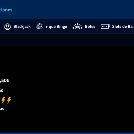
ciones
Blackjack
+ que Bingo
Botes
Slots de Bar
7,50€
Go
eas