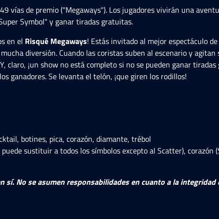
.649 vías de premio ("Megaways"). Los jugadores vivirán una avent
"Super Symbol" y ganar tiradas gratuitas.
os en el
Risqué Megaways
! Estás invitado al mejor espectáculo de 
mucha diversión. Cuando las coristas suben al escenario y agitan 
Y, claro, ¡un show no está completo si no se pueden ganar tirada
os ganadores. Se levanta el telón, ¡que giren los rodillos!
tail, botines, pica, corazón, diamante, trébol
puede sustituir a todos los símbolos excepto al Scatter), corazón (
en sí. No se asumen responsabilidades en cuanto a la integridad o