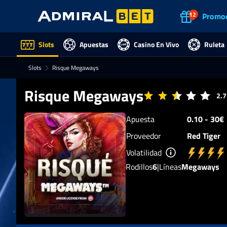
12
Promo
Slots
Apuestas
Casino En Vivo
Ruleta
Slots
Risque Megaways
Risque Megaways
2.7
Apuesta
0.10 - 30€
Proveedor
Red Tiger
Volatilidad
Rodillos
6
|
Líneas
Megaways