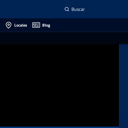
Buscar
Locales
Blog