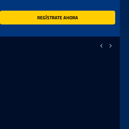
REGÍSTRATE AHORA
T
HOT
HOT