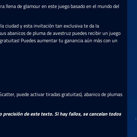
ura llena de glamour en este juego basado en el mundo del
la ciudad y esta invitación tan exclusiva te da la
sus abanicos de pluma de avestruz puedes recibir un juego
s gratuitas! Puedes aumentar tu ganancia aún más con un
Scatter, puede activar tiradas gratuitas), abanico de plumas
 precisión de este texto. Si hay fallos, se cancelan todos