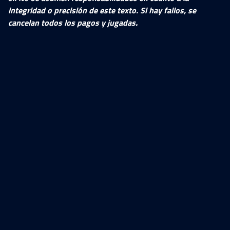
integridad o precisión de este texto. Si hay fallos, se
cancelan todos los pagos y jugadas.