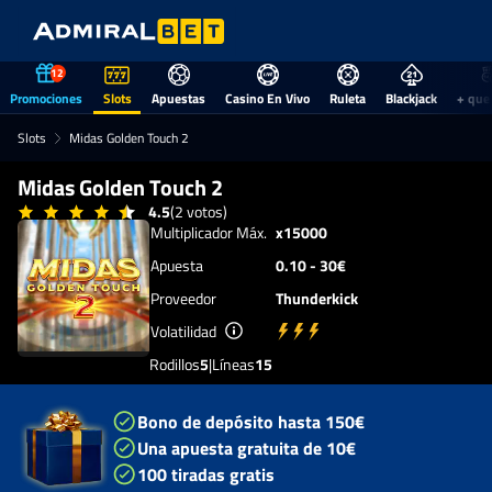
12
Promociones
Slots
Apuestas
Casino En Vivo
Ruleta
Blackjack
+ que
Slots
Midas Golden Touch 2
Midas Golden Touch 2
4.5
(2 votos)
Multiplicador Máx.
x15000
Apuesta
0.10 - 30€
Proveedor
Thunderkick
Volatilidad
Rodillos
5
|
Líneas
15
Bono de depósito hasta 150€
Una apuesta gratuita de 10€
100 tiradas gratis