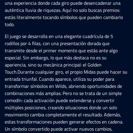
una experiencia donde cada giro puede desencadenar una
auténtica lluvia de riquezas. Aquí no solo buscas premios:
estás literalmente tocando símbolos que pueden cambiarlo
todo.
El juego se desarrolla en una elegante cuadrícula de 5
rodillos por 4 filas, con una presentación dorada que
transmite desde el primer momento que estás ante algo
especial. Sin embargo, lo que más destaca no es su
apariencia, sino su mecánica principal: el Golden
Touch.Durante cualquier giro, el propio Midas puede hacer su
entrada triunfal. Cuando aparece, utiliza su poder para
transformar símbolos en Wilds, abriendo oportunidades de
combinaciones más amplias. Pero no se trata de un simple
comodín: cada activación puede extenderse y convertir
múltiples posiciones, creando situaciones donde un solo
movimiento cambia completamente el resultado. Además,
estas transformaciones pueden generar efectos en cadena.
Un símbolo convertido puede activar nuevos cambios,