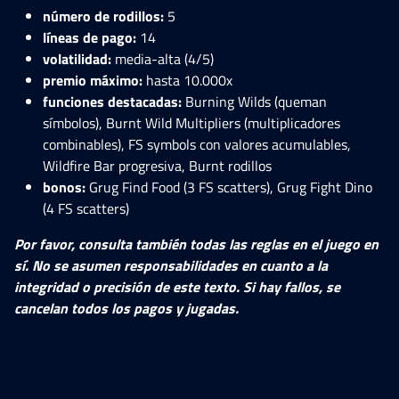
número de rodillos:
5
líneas de pago:
14
volatilidad:
media-alta (4/5)
premio máximo:
hasta 10.000x
funciones destacadas:
Burning Wilds (queman
símbolos), Burnt Wild Multipliers (multiplicadores
combinables), FS symbols con valores acumulables,
Wildfire Bar progresiva, Burnt rodillos
bonos:
Grug Find Food (3 FS scatters), Grug Fight Dino
(4 FS scatters)
Por favor, consulta también todas las reglas en el juego en
sí. No se asumen responsabilidades en cuanto a la
integridad o precisión de este texto. Si hay fallos, se
cancelan todos los pagos y jugadas.