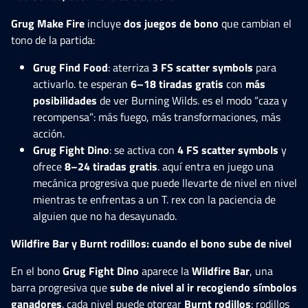
Grug Make Fire
incluye
dos juegos de bono
que cambian el
tono de la partida:
Grug Find Food
: aterriza
3 FS scatter symbols
para
activarlo. te esperan
6–18 tiradas gratis
con
más
posibilidades
de ver Burning Wilds. es el modo “caza y
recompensa”: más fuego, más transformaciones, más
acción.
Grug Fight Dino
: se activa con
4 FS scatter symbols
y
ofrece
8–24 tiradas gratis
. aquí entra en juego una
mecánica progresiva que puede llevarte de nivel en nivel
mientras te enfrentas a un T. rex con la paciencia de
alguien que no ha desayunado.
Wildfire Bar y Burnt rodillos: cuando el bono sube de nivel
En el bono
Grug Fight Dino
aparece la
Wildfire Bar
, una
barra progresiva que
sube de nivel al ir recogiendo símbolos
ganadores
. cada nivel puede otorgar
Burnt rodillos
: rodillos