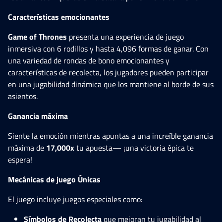
Características emocionantes
Game of Thrones
presenta una experiencia de juego
inmersiva con 6 rodillos y hasta 4,096 formas de ganar. Con
una variedad de rondas de bono emocionantes y
características de recolecta, los jugadores pueden participar
en una jugabilidad dinámica que los mantiene al borde de sus
asientos.
Ganancia máxima
Siente la emoción mientras apuntas a una increíble ganancia
máxima de
17,000x
tu apuesta— ¡una victoria épica te
espera!
Mecánicas de juego Únicas
El juego incluye juegos especiales como:
Símbolos de Recolecta
que mejoran tu jugabilidad al