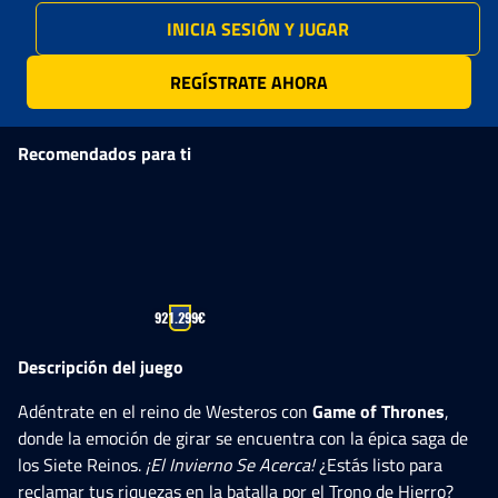
INICIA SESIÓN Y JUGAR
REGÍSTRATE AHORA
Recomendados para ti
921.299€
HOT
HOT
HOT
HO
Descripción del juego
Adéntrate en el reino de Westeros con
Game of Thrones
,
donde la emoción de girar se encuentra con la épica saga de
los Siete Reinos.
¡El Invierno Se Acerca!
¿Estás listo para
reclamar tus riquezas en la batalla por el Trono de Hierro?