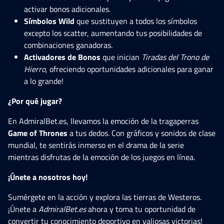
activar bonos adicionales.
Símbolos Wild
que sustituyen a todos los símbolos
excepto los scatter, aumentando tus posibilidades de
combinaciones ganadoras.
Activadores de Bonos
que inician
Tiradas del Trono de
Hierro
, ofreciendo oportunidades adicionales para ganar
a lo grande!
¿Por qué jugar?
En AdmiralBet.es, llevamos la emoción de la tragaperras
Game of Thrones
a tus dedos. Con gráficos y sonidos de clase
mundial, te sentirás inmerso en el drama de la serie
mientras disfrutas de la emoción de los juegos en línea.
¡Únete a nosotros hoy!
Sumérgete en la acción y explora las tierras de Westeros.
¡Únete a
AdmiralBet.es
ahora y toma tu oportunidad de
convertir tu conocimiento deportivo en valiosas victorias!