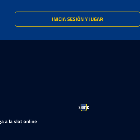
INICIA SESIÓN Y JUGAR
2.001€
HOT
HOT
HO
a a la slot online