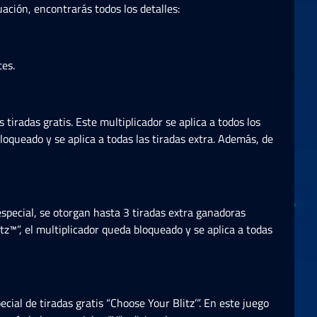
ción, encontrarás todos los detalles:
tes.
tiradas gratis. Este multiplicador se aplica a todos los
bloqueado y se aplica a todas las tiradas extra. Además, de
especial, se otorgan hasta 3 tiradas extra ganadoras
tz™”, el multiplicador queda bloqueado y se aplica a todas
ecial de tiradas gratis “Choose Your Blitz’”. En este juego