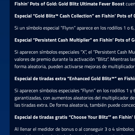
Fishin’ Pots of Gold: Gold Blitz Ultimate Fever Boost
cuent
Especial “Gold Blitz™ Cash Collection” en Fishin’ Pots of 
Si un símbolo especial “Flynn” aparece en los rodillos 1 o 
Especial “Persistent Cash Multiplier” en Fishin’ Pots of G
Si aparecen símbolos especiales “X”, el “Persistent Cash Mul
valores de premio durante la activación “Blitz”. Mientras la
forma aleatoria, pueden activarse mejoras de multiplicado
Especial de tiradas extra “Enhanced Gold Blitz™” en Fishi
Si aparecen símbolos especiales “Flynn” en los rodillos 1 y
garantizadas, con aumentos aleatorios del multiplicador de 
las tiradas extra. De forma aleatoria, también puede conce
Especial de tiradas gratis “Choose Your Blitz’” en Fishin’
Al llenar el medidor de bonus o al conseguir 3 o 4 símbolos e