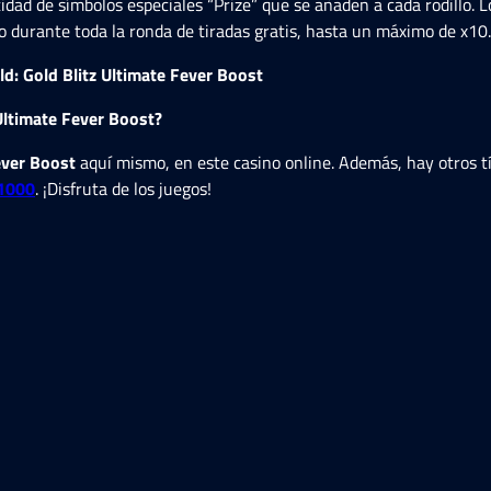
ntidad de símbolos especiales “Prize” que se añaden a cada rodillo.
o durante toda la ronda de tiradas gratis, hasta un máximo de x10.
d: Gold Blitz Ultimate Fever Boost
 Ultimate Fever Boost?
Fever Boost
aquí mismo, en este casino online. Además, hay otros 
 1000
. ¡Disfruta de los juegos!