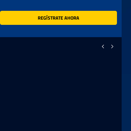
REGÍSTRATE AHORA
T
HOT
HOT