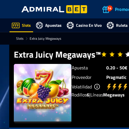
14
Promo
Slots
Apuestas
Casino En Vivo
Ruleta
Slots
Extra Juicy Megaways
Extra Juicy Megaways™
Apuesta
0.20 - 50€
Proveedor
Pragmatic
Volatilidad
Rodillos
6
|
Líneas
Megaways