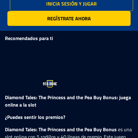
INICIA SESIÓN Y JUGAR
REGÍSTRATE AHORA
Recomendados para ti
918.064€
HOT
HOT
HOT
HO
Diamond Tales: The Princess and the Pea Buy Bonus: juega
online a la slot
¿Puedes sentir los premios?
Diamond Tales: The Princess and the Pea Buy Bonus
es una
slot online con 5 rodillos y 40 líneas de premio. Este juego