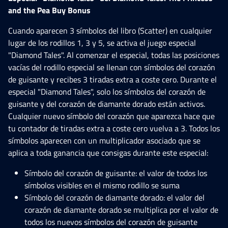
and the Pea Buy Bonus
Cuando aparecen 3 símbolos del libro (Scatter) en cualquier
lugar de los rodillos 1, 3 y 5, se activa el juego especial
"Diamond Tales". Al comenzar el especial, todas las posiciones
vacías del rodillo especial se llenan con símbolos del corazón
de guisante y recibes 3 tiradas extra a coste cero. Durante el
especial "Diamond Tales", solo los símbolos del corazón de
guisante y del corazón de diamante dorado están activos.
Cualquier nuevo símbolo del corazón que aparezca hace que
tu contador de tiradas extra a coste cero vuelva a 3. Todos los
símbolos aparecen con un multiplicador asociado que se
aplica a toda ganancia que consigas durante este especial:
Símbolo del corazón de guisante: el valor de todos los
símbolos visibles en el mismo rodillo se suma
Símbolo del corazón de diamante dorado: el valor del
corazón de diamante dorado se multiplica por el valor de
todos los nuevos símbolos del corazón de guisante