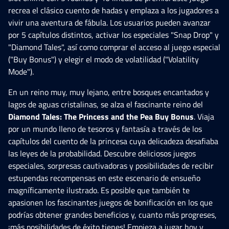
recrea el clásico cuento de hadas y emplaza a los jugadores a
vivir una aventura de fábula. Los usuarios pueden avanzar
por 5 capítulos distintos, activar los especiales "Snap Drop" y
"Diamond Tales", así como comprar el acceso al juego especial
("Buy Bonus") y elegir el modo de volatilidad ("Volatility
Mode").
En un reino muy, muy lejano, entre bosques encantados y
lagos de aguas cristalinas, se alza el fascinante reino del
Diamond Tales: The Princess and the Pea Buy Bonus
. Viaja
por un mundo lleno de tesoros y fantasía a través de los
capítulos del cuento de la princesa cuya delicadeza desafiaba
las leyes de la probabilidad. Descubre deliciosos juegos
especiales, sorpresas cautivadoras y posibilidades de recibir
estupendas recompensas en este escenario de ensueño
magníficamente ilustrado. Es posible que también te
apasionen los fascinantes juegos de bonificación en los que
podrías obtener grandes beneficios y, cuanto más progreses,
¡más posibilidades de éxito tienes! Empieza a jugar hoy y