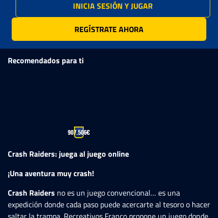
INICIA SESIÓN Y JUGAR
REGÍSTRATE AHORA
Recomendados para ti
907.506€
HOT
HOT
HOT
HO
Crash Raiders: juega al juego online
¡Una aventura muy crash!
Crash Raiders
no es un juego convencional… es una
expedición donde cada paso puede acercarte al tesoro o hacer
saltar la trampa. Recreativos Franco propone un juego donde