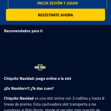
INICIA SESIÓN Y JUGAR
REGÍSTRATE AHORA
Recomendados para ti
909.789€
HOT
HOT
HOT
HO
Chiquito Navidad: juega online a la slot
¡¡Es Navidarrr!! ¿Te das cuen?
Chiquito Navidad
es una slot online con 3 rodillos y hasta 8
líneas de premio. Esta cautivadora slot transporta a los
jugadores al Polo Norte, donde el pecador más querido de