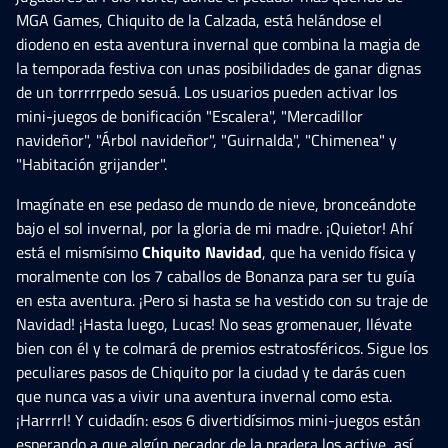
MGA Games, Chiquito de la Calzada, está helándose el
diodeno en esta aventura invernal que combina la magia de
la temporada festiva con unas posibilidades de ganar dignas
de un torrrrrpedo sesuá. Los usuarios pueden activar los
mini-juegos de bonificación "Escalera", "Mercadillor
navideñor", "Árbol navideñor", "Guirnalda", "Chimenea" y
"Habitación grijander".
Imagínate en ese pedaso de mundo de nieve, bronceándote
bajo el sol invernal, por la gloria de mi madre. ¡Quietor! Ahí
está el mismísimo
Chiquito Navidad
, que ha venido física y
moralmente con los 7 caballos de Bonanza para ser tu guía
en esta aventura. ¡Pero si hasta se ha vestido con su traje de
Navidad! ¡Hasta luego, Lucas! No seas gromenauer, llévate
bien con él y te colmará de premios estratosféricos. Sigue los
peculiares pasos de Chiquito por la ciudad y te darás cuen
que nunca vas a vivir una aventura invernal como esta.
¡Harrrrl! Y cuidadín: esos 6 divertidísimos mini-juegos están
esperando a que algún pecador de la pradera los active, así