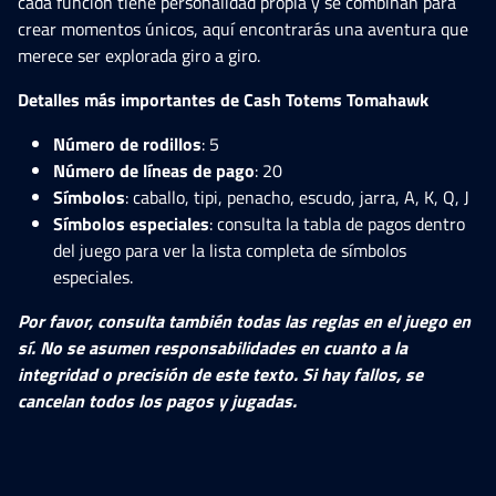
cada función tiene personalidad propia y se combinan para
crear momentos únicos, aquí encontrarás una aventura que
merece ser explorada giro a giro.
Detalles más importantes de Cash Totems Tomahawk
Número de rodillos
: 5
Número de líneas de pago
: 20
Símbolos
: caballo, tipi, penacho, escudo, jarra, A, K, Q, J
Símbolos especiales
: consulta la tabla de pagos dentro
del juego para ver la lista completa de símbolos
especiales.
Por favor, consulta también todas las reglas en el juego en
sí. No se asumen responsabilidades en cuanto a la
integridad o precisión de este texto. Si hay fallos, se
cancelan todos los pagos y jugadas.