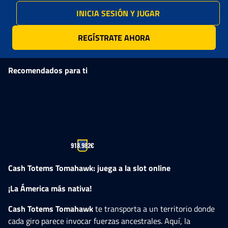
INICIA SESIÓN Y JUGAR
REGÍSTRATE AHORA
Recomendados para ti
918.982€
HOT
HOT
HOT
HO
Cash Totems Tomahawk: juega a la slot online
¡La Ámerica más nativa!
Cash Totems Tomahawk
te transporta a un territorio donde
cada giro parece invocar fuerzas ancestrales. Aquí, la