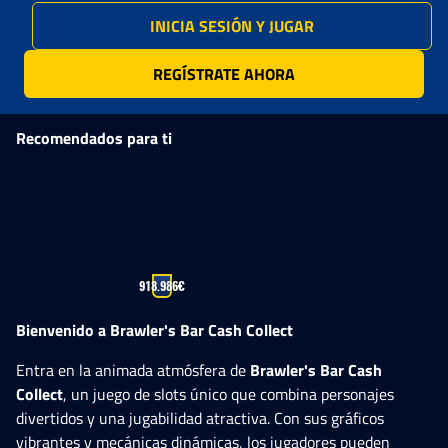
INICIA SESIÓN Y JUGAR
REGÍSTRATE AHORA
Recomendados para ti
918.986€
HOT
HOT
HOT
HO
Bienvenido a Brawler's Bar Cash Collect
Entra en la animada atmósfera de
Brawler's Bar Cash
Collect
, un juego de slots único que combina personajes
divertidos y una jugabilidad atractiva. Con sus gráficos
vibrantes y mecánicas dinámicas, los jugadores pueden