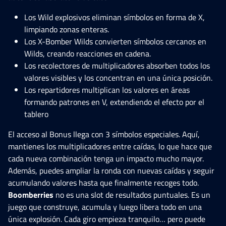
Los Wild explosivos eliminan símbolos en forma de X,
limpiando zonas enteras.
Los X-Bomber Wilds convierten símbolos cercanos en
Wilds, creando reacciones en cadena.
Los recolectores de multiplicadores absorben todos los
valores visibles y los concentran en una única posición.
Los repartidores multiplican los valores en áreas
formando patrones en V, extendiendo el efecto por el
tablero
El acceso al Bonus llega con 3 símbolos especiales. Aquí,
mantienes los multiplicadores entre caídas, lo que hace que
cada nueva combinación tenga un impacto mucho mayor.
Además, puedes ampliar la ronda con nuevas caídas y seguir
acumulando valores hasta que finalmente recoges todo.
Boomberries
no es una slot de resultados puntuales. Es un
juego que construye, acumula y luego libera todo en una
única explosión. Cada giro empieza tranquilo… pero puede