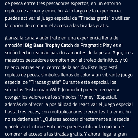
de pesca entre tres pescadores expertos, en un entorno
repleto de acción y emoción. A lo largo de la experiencia,
puedes activar el juego especial de "Tiradas gratis" o utilizar
la opción de comprar el acceso a las tiradas gratis.
¡Lanza la caña y adéntrate en una experiencia llena de
emoción!
Big Bass Trophy Catch
de Pragmatic Play es el
sueño hecho realidad para los amantes de la pesca. Aquí, tres
maestros pescadores compiten por el trofeo definitivo, y tú
te encuentras en el centro de la acción. Este lago está
repleto de peces, símbolos llenos de color y un vibrante juego
especial de "Tiradas gratis". Durante este especial, los
símbolos "Fisherman Wild" (comodín) pueden recoger y
otorgar los valores de los símbolos "Money" (Especial),
además de ofrecer la posibilidad de reactivar el juego especial
hasta tres veces, con multiplicadores crecientes. La emoción
no se detiene ahí. ¿Quieres acceder directamente al especial
y acelerar el ritmo? Entonces puedes utilizar la opción de
comprar el acceso a las tiradas gratis. Y ahora llega la gran