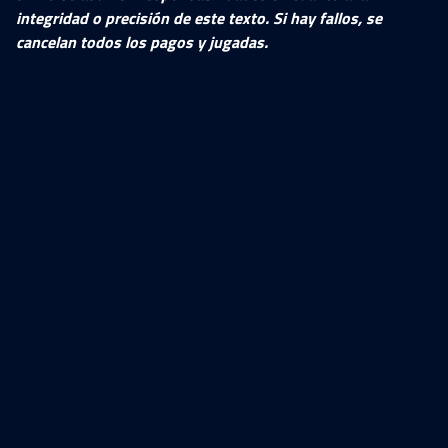
integridad o precisión de este texto. Si hay fallos, se
cancelan todos los pagos y jugadas.