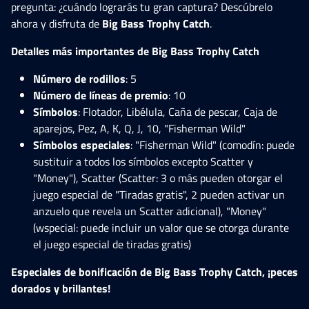
pregunta: ¿cuándo lograrás tu gran captura? Descúbrelo
ahora y disfruta de
Big Bass Trophy Catch
.
Detalles más importantes de Big Bass Trophy Catch
Número de rodillos
: 5
Número de líneas de premio
: 10
Símbolos
: Flotador, Libélula, Caña de pescar, Caja de
aparejos, Pez, A, K, Q, J, 10, "Fisherman Wild"
Símbolos especiales
: "Fisherman Wild" (comodín: puede
sustituir a todos los símbolos excepto Scatter y
"Money"), Scatter (Scatter: 3 o más pueden otorgar el
juego especial de "Tiradas gratis", 2 pueden activar un
anzuelo que revela un Scatter adicional), "Money"
(wspecial: puede incluir un valor que se otorga durante
el juego especial de tiradas gratis)
Especiales de bonificación de Big Bass Trophy Catch, ¡peces
dorados y brillantes!