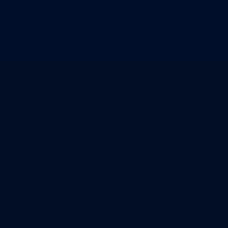
CONTÁCTANOS VÍA CHAT