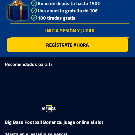
Bono de depósito hasta 150€
Una apuesta gratuita de 10€
100 tiradas gratis
INICIA SESIÓN Y JUGAR
REGÍSTRATE AHORA
Recomendados para ti
919.003€
HOT
HOT
HOT
HO
Big Bass Football Bonanza: juega online al slot
¡Hasta en el estadio se pesca!