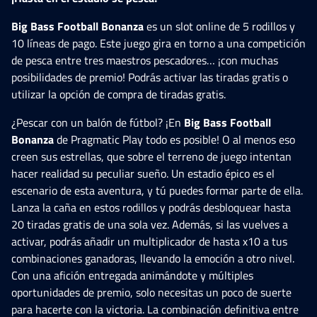
Big Bass Football Bonanza
es un slot online de 5 rodillos y
10 líneas de pago. Este juego gira en torno a una competición
de pesca entre tres maestros pescadores… ¡con muchas
posibilidades de premio! Podrás activar las tiradas gratis o
utilizar la opción de compra de tiradas gratis.
¿Pescar con un balón de fútbol? ¡En
Big Bass Football
Bonanza
de Pragmatic Play todo es posible! O al menos eso
creen sus estrellas, que sobre el terreno de juego intentan
hacer realidad su peculiar sueño. Un estadio épico es el
escenario de esta aventura, y tú puedes formar parte de ella.
Lanza la caña en estos rodillos y podrás desbloquear hasta
20 tiradas gratis de una sola vez. Además, si las vuelves a
activar, podrás añadir un multiplicador de hasta x10 a tus
combinaciones ganadoras, llevando la emoción a otro nivel.
Con una afición entregada animándote y múltiples
oportunidades de premio, solo necesitas un poco de suerte
para hacerte con la victoria. La combinación definitiva entre