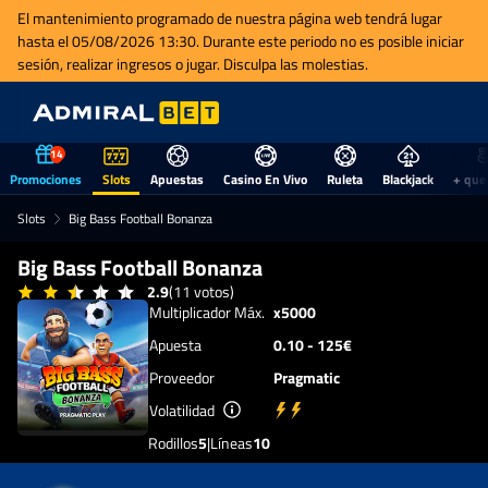
El mantenimiento programado de nuestra página web tendrá lugar
hasta el 05/08/2026 13:30. Durante este periodo no es posible iniciar
sesión, realizar ingresos o jugar. Disculpa las molestias.
14
Promociones
Slots
Apuestas
Casino En Vivo
Ruleta
Blackjack
+ que
Slots
Big Bass Football Bonanza
Big Bass Football Bonanza
2.9
(11 votos)
Multiplicador Máx.
x5000
Apuesta
0.10 - 125€
Proveedor
Pragmatic
Volatilidad
Rodillos
5
|
Líneas
10