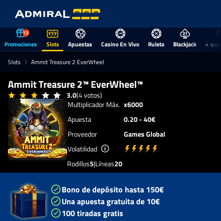
13
Promociones
Slots
Apuestas
Casino En Vivo
Ruleta
Blackjack
+ que
Slots
Ammit Treasure 2 EverWheel
Ammit Treasure 2™ EverWheel™
3.0
(4 votos)
Multiplicador Máx.
x6000
Apuesta
0.20 - 40€
Proveedor
Games Global
Volatilidad
Rodillos
5
|
Líneas
20
Bono de depósito hasta 150€
Una apuesta gratuita de 10€
100 tiradas gratis