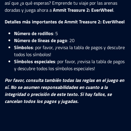
así que ¿a qué esperas? Emprende tu viaje por las arenas
doradas y juega ahora a
Ammit Treasure 2: EverWheel
.
Detalles más importantes de Ammit Treasure 2: EverWheel
Número de rodillos
: 5
Número de líneas de pago
: 20
Símbolos
: por favor, ¡revisa la tabla de pagos y descubre
todos los símbolos!
Símbolos especiales
: por favor, ¡revisa la tabla de pagos
y descubre todos los símbolos especiales!
Por favor, consulta también todas las reglas en el juego en
sí. No se asumen responsabilidades en cuanto a la
integridad o precisión de este texto. Si hay fallos, se
cancelan todos los pagos y jugadas.