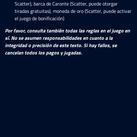
Scatter), barca de Caronte (Scatter, puede otorgar
tiradas gratuitas), moneda de oro (Scatter, puede activar
el juego de bonificación)
Por favor, consulta también todas las reglas en el juego en
sí. No se asumen responsabilidades en cuanto a la
integridad o precisión de este texto. Si hay fallos, se
cancelan todos los pagos y jugadas.