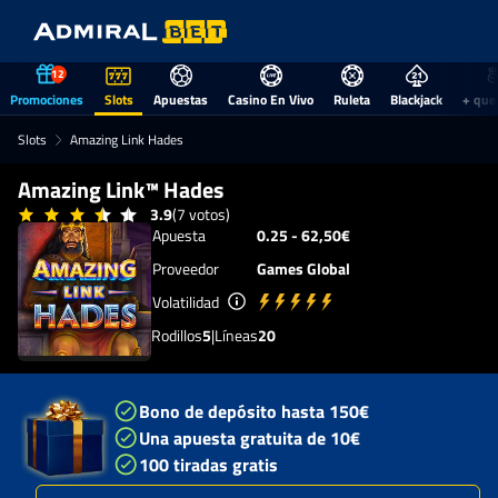
12
Promociones
Slots
Apuestas
Casino En Vivo
Ruleta
Blackjack
+ que
Slots
Amazing Link Hades
Amazing Link™ Hades
3.9
(7 votos)
Apuesta
0.25 - 62,50€
Proveedor
Games Global
Volatilidad
Rodillos
5
|
Líneas
20
Bono de depósito hasta 150€
Una apuesta gratuita de 10€
100 tiradas gratis