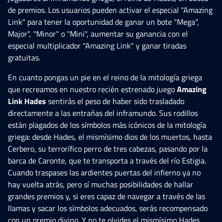
de premios. Los usuarios pueden activar el especial "Amazing
Link" para tener la oportunidad de ganar un bote "Mega",
Major", "Minor" o "Mini", aumentar su ganancia con el
especial multiplicador "Amazing Link" y ganar tiradas
gratuitas.
En cuanto pongas un pie en el reino de la mitología griega
que recreamos en nuestro recién estrenado juego
Amazing
Link Hades
sentirás el peso de haber sido trasladado
directamente a las entrañas del inframundo. Sus rodillos
están plagados de los símbolos más icónicos de la mitología
griega: desde Hades, el mismísimo dios de los muertos, hasta
Cerbero, su terrorífico perro de tres cabezas, pasando por la
barca de Caronte, que te transporta a través del río Estigia.
Cuando traspases las ardientes puertas del infierno ya no
hay vuelta atrás, pero sí muchas posibilidades de hallar
grandes premios y, si eres capaz de navegar a través de las
llamas y sacar los símbolos adecuados, serás recompensado
con un premio divino. Y no te olvides el mismísimo Hades...