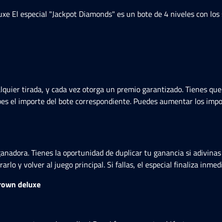
e El especial "Jackpot Diamonds" es un bote de 4 niveles con los 
quier tirada, y cada vez otorga un premio garantizado. Tienes que 
es el importe del bote correspondiente. Puedes aumentar los import
anadora. Tienes la oportunidad de duplicar tu ganancia si adivinas e
rlo y volver al juego principal. Si fallas, el especial finaliza inm
Crown deluxe