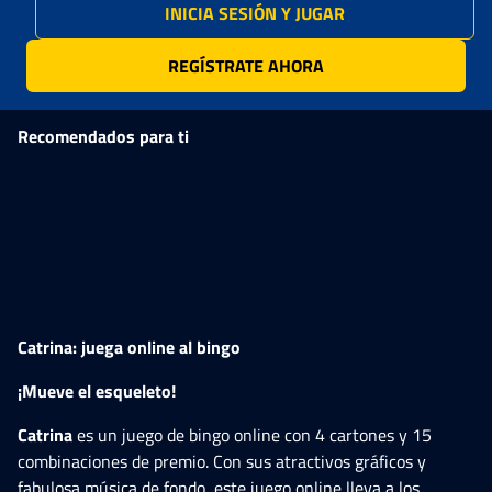
INICIA SESIÓN Y JUGAR
REGÍSTRATE AHORA
Recomendados para ti
HOT
HOT
HOT
HO
Catrina: juega online al bingo
¡Mueve el esqueleto!
Catrina
es un juego de bingo online con 4 cartones y 15
combinaciones de premio. Con sus atractivos gráficos y
fabulosa música de fondo, este juego online lleva a los