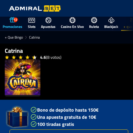
12
Promociones
Slots
Apuestas
Casino En Vivo
Ruleta
Blackjack
+ que
+ Que Bingo
Catrina
Catrina
4.6
(8 votos)
Bono de depósito hasta 150€
Una apuesta gratuita de 10€
100 tiradas gratis