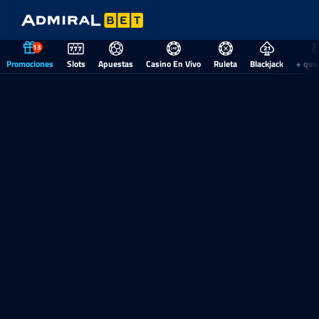
13
Promociones
Slots
Apuestas
Casino En Vivo
Ruleta
Blackjack
+ que