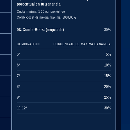
porcentual en tu ganancia.
Cuota mínima: 1,20 por pronóstico
Combi-boost de mejora máxima: 3000,00 €
0% Combi-Boost (mejorada)
30%
COMBINACIÓN
PORCENTAJE DE MÁXIMA GANANCIA
5º
5%
6º
10%
7º
15%
8º
20%
9º
25%
10-12º
30%