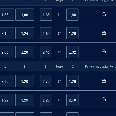
, Clay, ITF Femenino
1
2
1
Juego
2
Por encima
Juegos
Por 
1,65
1,90
1,65
1,80
1°
 Wanja
 3 >>
3,15
1,24
2,60
1,28
1°
 3 >>
2,85
1,28
2,45
1,32
1°
 3 >>
rdcourt, ITF Femenino
1
2
1
Juego
2
Por encima
Juegos
Por 
3,40
1,20
2,75
1,26
1°
rina
eea
1,22
3,25
1,28
2,70
1°