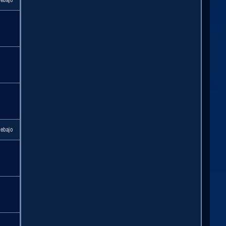
debajo
debajo