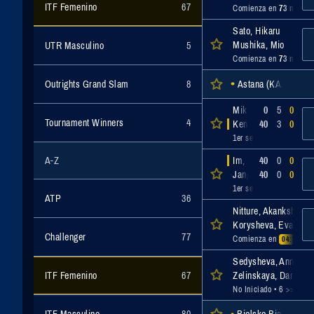
ITF Femenino
67
Comienza en
73 min.
•
Sato, Hikaru
Mushika, Mio
UTR Masculino
5
Comienza en
73 min.
•
Astana (KAZ), Hard
Outrights Grand Slam
8
Mikhailova, Maria
0
5
0
Tournament Winners
4
Kenzhibayeva, Sand
40
3
0
1er set
• 9 >>
Im, Heerae
40
0
0
A-Z
Jang, Su Jeong
40
0
0
1er set
• 9 >>
ATP
36
Nitture, Akanksha Di
Korysheva, Eva
Challenger
77
Comienza en
• 
04:30
Sedysheva, Anna
Zelinskaya, Daria
ITF Femenino
67
No Iniciado
• 6 >>