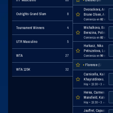
ITF Masculino
80
Bielsko Biala (POL)
Dvorackova, Anna
Outrights Grand Slam
8
Brune Olsen, Astrid
Comienza en
82 min.
•
Michalkova, Barbora
Tournament Winners
4
Berezina, Polina
Comienza en
82 min.
•
UTR Masculino
5
Hurkacz, Nika
Petruzelova, Lucie
WTA
27
Comienza en
90 min.
•
Florence (USA), Ha
WTA 125K
32
Carnicella, Kaitlyn
Khayrutdinova, Ekate
Hoy • 15:30
• 3 >>
Herea, Carmen Andr
Mansfield, Kate
Hoy • 15:30
• 3 >>
Jauffret, Capucine