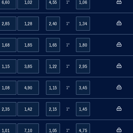
6,60
1,02
4,55
1,06
1°
 2 >>
nnah
2,85
1,28
2,40
1,34
1°
 3 >>
1,68
1,85
1,65
1,80
1°
 3 >>
1,15
3,85
1,22
2,95
1°
 3 >>
1,08
4,90
1,15
3,45
1°
 3 >>
2,35
1,42
2,15
1,45
1°
 3 >>
1,01
7,10
1,05
4,75
1°