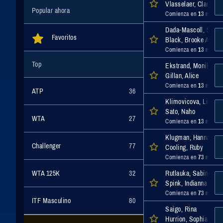
Vlasselaer, Clara
Popular ahora
Comienza en
13 min.
•
Dada-Mascoll, Sava
Favoritos
Black, Brooke Anna
Comienza en
13 min.
•
Top
Ekstrand, Monika
Gillan, Alice
Comienza en
13 min.
•
ATP
36
Klimovicova, Linda
Sato, Naho
WTA
27
Comienza en
13 min.
•
Klugman, Hannah
Challenger
77
Cooling, Ruby
Comienza en
73 min.
•
Rutlauka, Sabine
WTA 125K
32
Spink, Indianna
Comienza en
73 min.
•
ITF Masculino
80
Saigo, Rina
Hurrion, Sophia