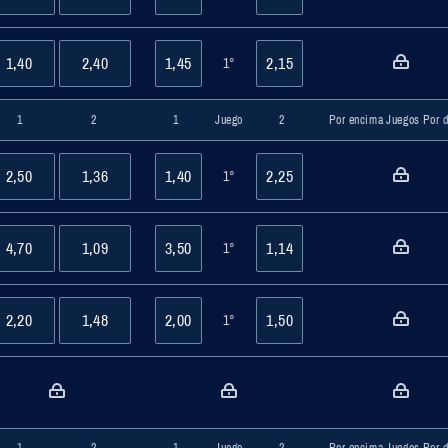
 3 >>
1,40
2,40
1,45
2,15
1°
 3 >>
court, ITF Femenino
1
2
1
Juego
2
Por encima
Juegos
Por 
2,50
1,36
1,40
2,25
1°
ugash
4,70
1,09
3,50
1,14
1°
leep
2,20
1,48
2,00
1,50
1°
2 >>