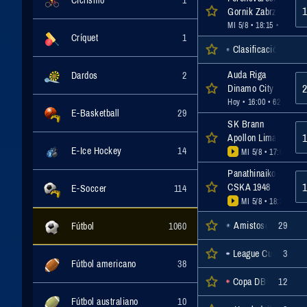
Ciclismo
1
1
Gornik Zabrze
MI 5/8 • 18:15
• 71 >>
Críquet
1
Clasificación, Conf
Auda Riga
Dardos
2
2
Dinamo City
Hoy • 16:00
• 62 >>
E-Basketball
29
SK Brann
1
Apollon Limassol
E-Ice Hockey
14
MI 5/8 • 17:00
• 58 
Panathinaikos
1
CSKA 1948
E-Soccer
114
MI 5/8 • 18:30
• 58 
Amistosos Clubes
29
Fútbol
1060
League Cup, Premier
3
Fútbol americano
38
Copa DBU, Dinama
12
Fútbol australiano
10