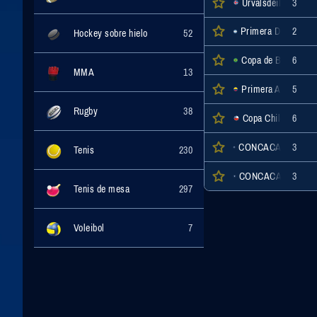
Urvalsdeild, Island
3
Primera División, A
2
Hockey sobre hielo
52
Copa de Brasil, Bra
6
MMA
13
Primera A, Colomb
5
Rugby
38
Copa Chile, Chile
6
CONCACAF Central A
3
Tenis
230
CONCACAF Caribbea
3
Tenis de mesa
297
Voleibol
7