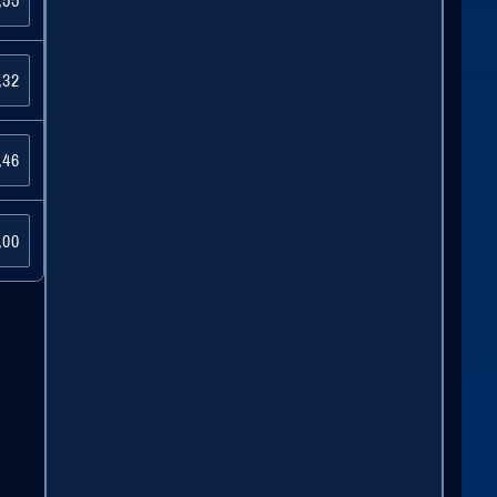
,55
,32
,46
,00