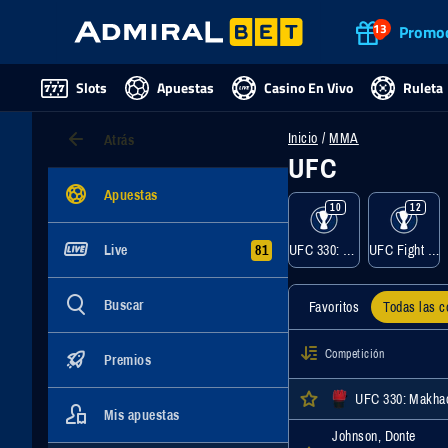
13
Promo
Slots
Apuestas
Casino En Vivo
Ruleta
Inicio
MMA
Atrás
UFC
Apuestas
10
12
81
UFC 330: Makhachev vs Machado
UFC Fight Night: Gamrot vs. Salkilld
Live
Buscar
Favoritos
Todas las c
Competición
Premios
UFC 330: Makha
Mis apuestas
Johnson, Donte