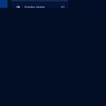
Estados Unidos
63
Estonia
6
Europa League
13
Finlandia
13
Francia
23
APUESTAS DE
Gales
2
El deporte rey es nuest
miles de cuotas online
Georgia
4
ruletas
y, si aplicas l
pierdas este artículo!
Grecia
1
INTRODUCCIÓN