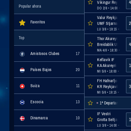
4
Vikingur Reykjavik
Popular ahora
DO 2/8 • 14:00
• 70 >>
Valur Reykjavik
Favoritos
2
UMF Stjarnan
LU 3/8 • 19:15
• 58 >>
Top
Thor Akureyri
4
Breidablik UBK
MA 4/8 • 18:30
• 59 >>
Amistosos Clubes
17
Keflavik IF
1
KA Akureyri
Países Bajos
20
MI 5/8 • 18:00
• 55 >>
FH Hafnarfjordur
3
Suiza
11
KR Reykjavik
MI 5/8 • 19:15
• 61 >>
Escocia
13
1ª Departamento, Is
IF Vestri
Dinamarca
10
1
Grotta Seltjarnarnes
LU 3/8 • 14:00
• 33 >>