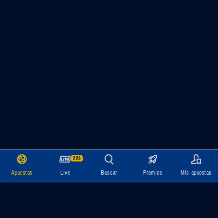
223
Apuestas
Live
Buscar
Premios
Mis apuestas
Boleto de apuestas
Ganancia máx. (neta)
Cantidad
0,00 €