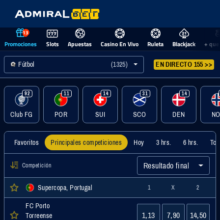
13
Promociones
Slots
Apuestas
Casino En Vivo
Ruleta
Blackjack
+ que
Fútbol
(1325)
EN DIRECTO 155 >>
92
11
14
31
14
Club FG
POR
SUI
SCO
DEN
N
Favoritos
Principales competiciones
Hoy
3 hrs.
6 hrs.
Tod
Resultado final
Competición
Supercopa, Portugal
1
X
2
FC Porto
1,13
7,90
14,50
Torreense