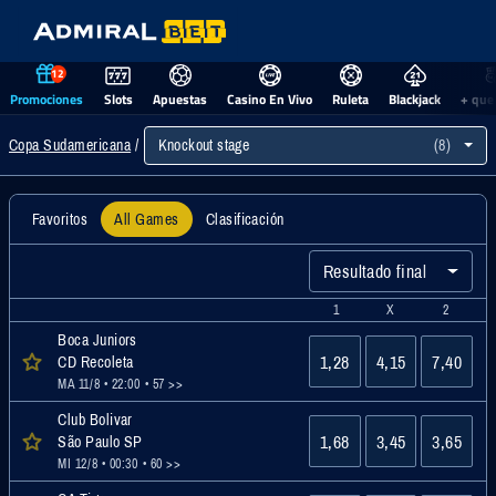
12
Promociones
Slots
Apuestas
Casino En Vivo
Ruleta
Blackjack
+ que
Knockout stage
(8)
Copa Sudamericana
Favoritos
All Games
Clasificación
Resultado final
1
X
2
Boca Juniors
1,28
4,15
7,40
CD Recoleta
MA 11/8 • 22:00
• 57 >>
Club Bolivar
1,68
3,45
3,65
São Paulo SP
MI 12/8 • 00:30
• 60 >>