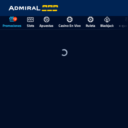
12
Promociones
Slots
Apuestas
Casino En Vivo
Ruleta
Blackjack
+ que